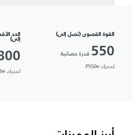
القوة القصوى (تصل إلى)
الحد الأق
إلى)
550
قدرة حصانية
800
لمحرك P550e.
لمحرك P550e.