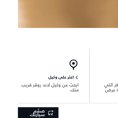
اعثر على وكيل
ر التي
ابحث عن وكيل لاند روڤر قريب
ة عرض
منك
صمّم
سيارتك