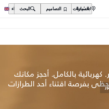
السيارات
المالكون
التصاميم
الاكتشاف
البحث
الشراء
ابحث عنا
 كهربائية بالكامل. أحجز مكانك
تحظى بفرصة اقتناء أحد الطرازات
ر