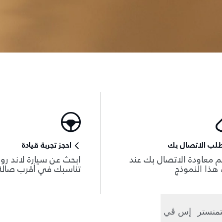
لب الاتصال بك
احجز تجربة قيادة
 معاودة الاتصال بك عند
ابحث عن سيارة لاند روڨ
هذا النموذج
تناسبك في أقرب صال
منستر
إس ڤي