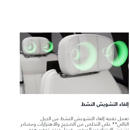
إلغاء التشويش النشط
تعمل تقنية إلغاء التشويش النشط من الجيل
التالي** على التخلص من الضجيج والاهتزازات ومصادر
تشتيت الانتباه غير المرغوب فيها. ويتم توفير هذه