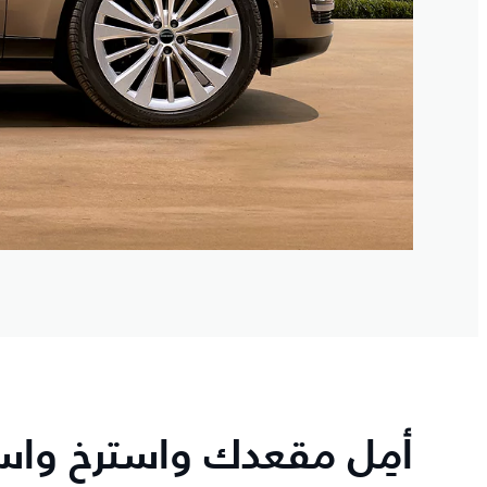
أمِل مقعدك واسترخ وا