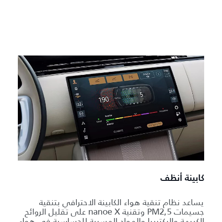
كابينة أنظف
يساعد نظام تنقية هواء الكابينة الاحترافي بتنقية
جسيمات PM2,5 وتقنية nanoe X على تقليل الروائح
الكريهة والبكتيريا والمواد المسببة للحساسية في هواء