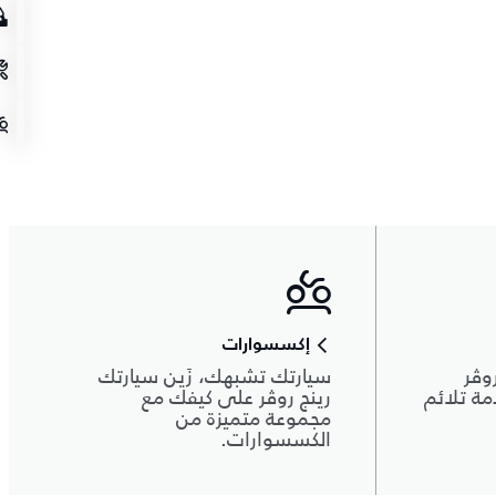
إكسسوارات
وڤر
سيارتك تشبهك، زَين سيارتك
دمة تلائم
رينج روڤر على كيفك مع
مجموعة متميزة من
الكسسوارات.