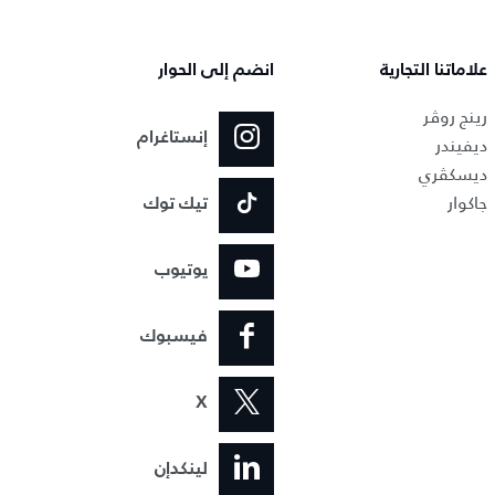
علاماتنا التجارية
انضم إلى الحوار
رينج روڤر
إنستاغرام
ديفيندر
ديسكڤري
جاكوار
تيك توك
يوتيوب
فيسبوك
X
لينكدإن