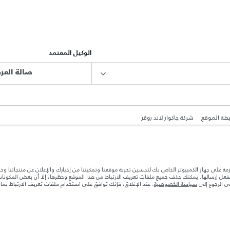
الوكيل المعتمد
صالة العرض
طة الموقع
شركة جاكوار لاند روڤر
ازمة على جهاز الكمبيوتر الخاص بك لتحسين تجربة موقعنا وتمكيننا من إخبارك والإعلان عن منتجاتنا وخ
بالفعل إرسالها. يمكنك حذف جميع ملفات تعريف الارتباط من هذا الموقع وحظرها، إلا أن بعض المكون
جى الرجوع إلى
سياسة الخصوصية
. عند الإغلاق، فإنك توافق على استخدام ملفات تعريف الارتباط بم
ة بعد نقطة التصنيع في الحمولة. تأكد من عدم تجاوز الوزن الإجمالي للسيارة والحد الأقصى لأحمال المحور عن
ها قد تتغير بدون إشعار مسبق. الرجاء التواصل مع وكيلنا المحلي للتأكد من توفّرها والتحقق من الأسعار.
ات تصميم السيارات وتوفر الخيارات وتوقيتات التصاميم. هذا ظرف ديناميكي للغاية، ونتيجة لذلك، قد لا تمثّل