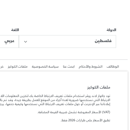
الدولة
اللغة
فلسطين
عربي
الوظائف
الشروط والأحكام
ابحث عنا
سياسة الخصوصية
ملفات الكوكيز
خري
ملفات الكوكيز
جاكوار لاند روڨر المحدودة: 2026
تود جاكوار لاند روڤر استخدام ملفات تعريف الارتباط الخاصة بك لتخزين المعلومات الل
الارتباط التي نستخدمها ضرورية لعدة أجزاء من الموقع للعمل بطريقة جيدة، وقد تم 
فلسطين, شركة ريتز موترز المحدودة
إعلاناتنا عبر الإنترنت أو حول ملفات تعريف الارتباط التي نستخدمها وكيفية حذفها، ير
تعكس الأوزان المذكورة مواصفات السيارة القياسية. سوف تؤثر الإكسسوارات وغيرها من العناصر المثبت
(VAT) الأسعار المعروضة تشمل ضريبة القيمة المضافة.
تطبق الأسعار على طرازات 2026 فقط.
المعلومات والمواصفات والأسعار والألوان المذكورة على هذا الموقع قد تختلف من بلد إلى آخر، كما أنّ
إن النقص العالمي في أشباه الموصلات يؤثر حاليًا في مواصف
ملاحظة مهمة حول الصور والمواصفات.