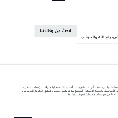
ابحث عن وكالاتنا
، رام الله والبيرة
دماتنا، والتي نعتقد أنها قد تكون ذات أهمية بالنسبة إليك. واحد من ملفات تعريف
ات الأساسية بالنسبة لاشتغال الموقع قد لا تعمل بشكل صحيح. لمعرفة المزيد عن
ا يتماشى
مع سياسة ملفات تعريف الارتباط
.
د تحميل السيارة بالإكسسوارات والركاب والسوائل والوقود والحمولة.
 الصور المستخدَمة ضمن موقع الويب حاليًا المواصفات الحالية بالكامل بالنسبة إلى الميزات