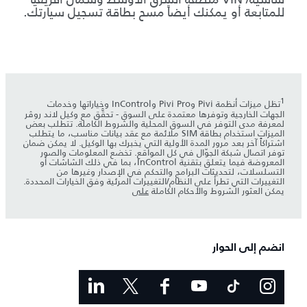
للمتابعة أو يمكنك أيضاً مسح بطاقة تسجيل سيارتك.
1
تظل ميزات أنظمة Pivi وPivi Pro وInControl وخياراتها وخدمات
الجهات الخارجية وتوفرها معتمدة على السوق - تحقَّق مع وكيل لاند روڤر
لمعرفة مدى التوفر في السوق المحلية والشروط الكاملة. تتطلب بعض
الميزات استخدام بطاقة SIM ملائمة مع عقد بيانات مناسب، ما يتطلب
اشتراكاً آخر بعد مرور المدة الأولية التي يخبرك بها الوكيل. لا يمكن ضمان
توفر اتصال شبكة الجوّال في كل المواقع. تخضع المعلومات والصور
المعروضة فيما يتعلق بتقنية InControl، بما في ذلك الشاشات أو
التسلسلات، لتحديثات البرامج والتحكم في الإصدار وغيرها من
التغييرات التي تطرأ على النظام/التغييرات المرئية وفق الخيارات المحددة.
يمكن العثور الشروط والأحكام الكاملة
على
انضم إلى الحوار