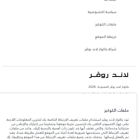
سياسة الخصوصية
ملفات الكوكيز
خريطة الموقع
شركة جاكوار لاند روڤر
جاكوار لاند روڨر المحدودة: 2026
فلسطين, شركة ريتز موترز المحدودة
تعكس الأوزان المذكورة مواصفات السيارة القياسية. سوف تؤثر الإكسسوارات وغيرها من
العناصر المثبتة بعد نقطة التصنيع في الحمولة. تأكد من عدم تجاوز الوزن الإجمالي للسيارة
ملفات الكوكيز
والحد الأقصى لأحمال المحور عند تحميل السيارة بالإكسسوارات والركاب والسوائل والوقود
والحمولة.
تود جاكوار لاند روڤر استخدام ملفات تعريف الارتباط الخاصة بك لتخزين المعلومات اللازمة
على جهاز الكمبيوتر الخاص بك لتحسين تجربة موقعنا وتمكيننا من إخبارك والإعلان عن
منتجاتنا وخدماتنا، والتي نعتقد أنها قد تكون ذات أهمية بالنسبة إليك. واحد من ملفات
المعلومات والمواصفات والأسعار والألوان المذكورة على هذا الموقع قد تختلف من بلد إلى
تعريف الارتباط التي نستخدمها ضرورية لعدة أجزاء من الموقع للعمل بطريقة جيدة، وقد
آخر، كما أنّها قد تتغير بدون إشعار مسبق. الرجاء التواصل مع وكيلنا المحلي للتأكد من توفّرها
تم بالفعل إرسالها. يمكنك حذف جميع ملفات تعريف الارتباط من هذا الموقع وحظرها، إلا
والتحقق من الأسعار.