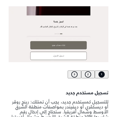
3
2
1
تسجيل مستخدم جديد
للتسجيل كمستخدم جديد، يجب أن تمتلك: رينج روڤر
أو ديسكڤري أو ديفيندر بمواصفات منطقة الشرق
الأوسط وشمال أفريقيا. ستحتاج إلى إدخال رقم
شاسيه/ VIN منطقة الشرق الأوسط وشمال أفريقيا