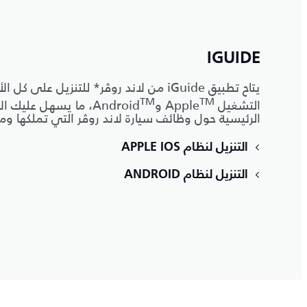
IGUIDE
يتاح تطبيق iGuide من لاند روڤر* للتنزيل ع
‎TM
‎TM
التشغيل Apple
‎، ما يسهل عليك ا
الرئيسية حول وظائف سيارة لاند روڤر التي تملكها وميز
التنزيل لنظام APPLE IOS
التنزيل لنظام ANDROID