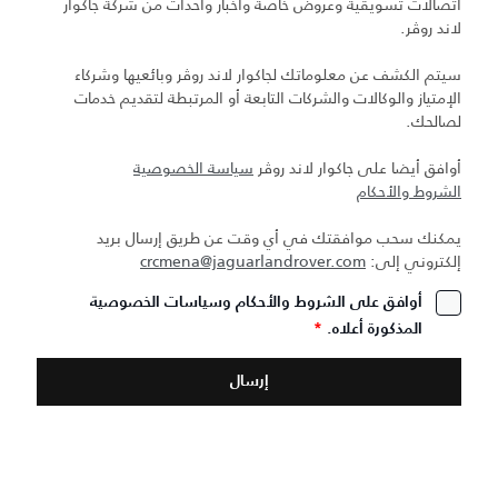
اتصالات تسويقية وعروض خاصة وأخبار وأحداث من شركة جاكوار
لاند روڤر.
سيتم الكشف عن معلوماتك لجاكوار لاند روڤر وبائعيها وشركاء
الإمتياز والوكالات والشركات التابعة أو المرتبطة لتقديم خدمات
لصالحك.
أوافق أيضا على جاكوار لاند روڤر
سياسة الخصوصية
الشروط والأحكام
يمكنك سحب موافقتك في أي وقت عن طريق إرسال بريد
إلكتروني إلى:
crcmena@jaguarlandrover.com
أوافق على الشروط والأحكام وسياسات الخصوصية
المذكورة أعلاه.
*