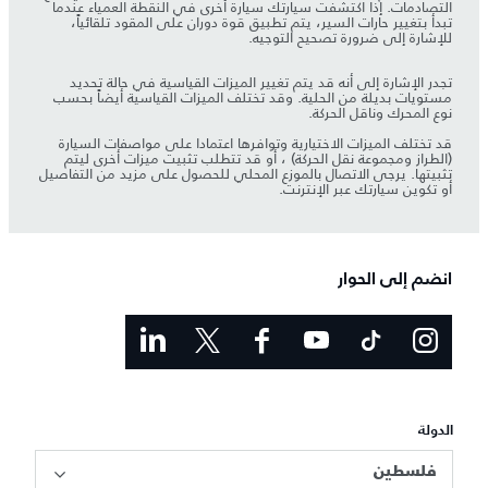
التصادمات. إذا اكتشفت سيارتك سيارة أخرى في النقطة العمياء عندما
تبدأ بتغيير حارات السير، يتم تطبيق قوة دوران على المقود تلقائياً،
للإشارة إلى ضرورة تصحيح التوجيه.
تجدر الإشارة إلى أنه قد يتم تغيير الميزات القياسية في حالة تحديد
مستويات بديلة من الحلية. وقد تختلف الميزات القياسية أيضاً بحسب
نوع المحرك وناقل الحركة.
قد تختلف الميزات الاختيارية وتوافرها اعتمادا على مواصفات السيارة
(الطراز ومجموعة نقل الحركة) ، أو قد تتطلب تثبيت ميزات أخرى ليتم
تثبيتها. يرجى الاتصال بالموزع المحلي للحصول على مزيد من التفاصيل
أو تكوين سيارتك عبر الإنترنت.
انضم إلى الحوار
الدولة
فلسطين