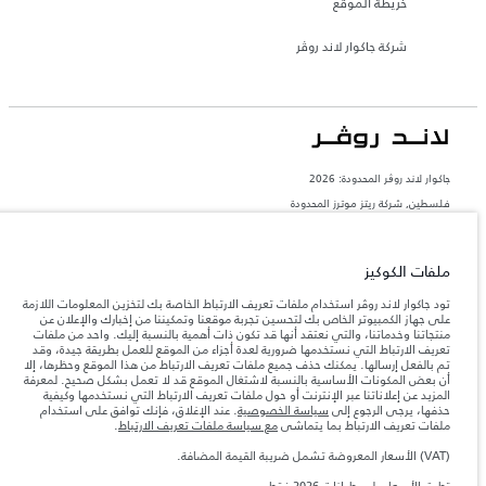
خريطة الموقع
شركة جاكوار لاند روڤر
جاكوار لاند روڨر المحدودة: 2026
فلسطين, شركة ريتز موترز المحدودة
تعكس الأوزان المذكورة مواصفات السيارة القياسية. سوف تؤثر الإكسسوارات وغيرها من
العناصر المثبتة بعد نقطة التصنيع في الحمولة. تأكد من عدم تجاوز الوزن الإجمالي للسيارة
والحد الأقصى لأحمال المحور عند تحميل السيارة بالإكسسوارات والركاب والسوائل والوقود
ملفات الكوكيز
والحمولة.
تود جاكوار لاند روڤر استخدام ملفات تعريف الارتباط الخاصة بك لتخزين المعلومات اللازمة
على جهاز الكمبيوتر الخاص بك لتحسين تجربة موقعنا وتمكيننا من إخبارك والإعلان عن
المعلومات والمواصفات والأسعار والألوان المذكورة على هذا الموقع قد تختلف من بلد إلى
منتجاتنا وخدماتنا، والتي نعتقد أنها قد تكون ذات أهمية بالنسبة إليك. واحد من ملفات
آخر، كما أنّها قد تتغير بدون إشعار مسبق. الرجاء التواصل مع وكيلنا المحلي للتأكد من توفّرها
تعريف الارتباط التي نستخدمها ضرورية لعدة أجزاء من الموقع للعمل بطريقة جيدة، وقد
والتحقق من الأسعار.
تم بالفعل إرسالها. يمكنك حذف جميع ملفات تعريف الارتباط من هذا الموقع وحظرها، إلا
إن النقص العالمي في أشباه الموصلات يؤثر حاليًا
أن بعض المكونات الأساسية بالنسبة لاشتغال الموقع قد لا تعمل بشكل صحيح. لمعرفة
ملاحظة مهمة حول الصور والمواصفات.
في مواصفات تصميم السيارات وتوفر الخيارات وتوقيتات التصاميم. هذا ظرف ديناميكي
المزيد عن إعلاناتنا عبر الإنترنت أو حول ملفات تعريف الارتباط التي نستخدمها وكيفية
للغاية، ونتيجة لذلك، قد لا تمثّل الصور المستخدَمة ضمن موقع الويب حاليًا المواصفات الحالية
حذفها، يرجى الرجوع إلى
سياسة الخصوصية
. عند الإغلاق، فإنك توافق على استخدام
بالكامل بالنسبة إلى الميزات والخيارات والحلية ومجموعات الألوان. يرجى استشارة وكيلك الذي
ملفات تعريف الارتباط بما يتماشى
مع سياسة ملفات تعريف الارتباط
.
سيتمكّن من تأكيد أي تقييدات حالية معك للسماح لك باتخاذ قرار مدروس
(VAT) الأسعار المعروضة تشمل ضريبة القيمة المضافة.
الأرقام المقدمة هي نتيجة لاختبارات المصنع الرسمية وفقاً لتشريعات الاتحاد الأوروبي. قد
يتباين استهلك الوقود الفعلي للمركبة عن ذلك المتحقق في تلك الاختبارات كما أن هذه