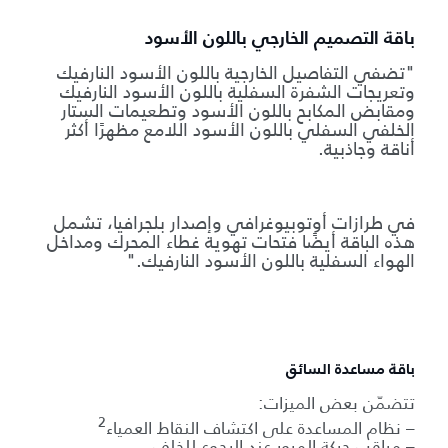
باقة التصميم الخارجي باللون الأسود
"تضفي التفاصيل الخارجية باللون الأسود النارفيك
وتعريجات الشفرة السفلية باللون الأسود النارفيك
ومقابض المكابح باللون الأسود وتطعيمات الستار
الخلفي السفلي باللون الأسود اللامع مظهرًا أكثر
أناقة وجاذبية.
في طرازات أوتوبيوغرافي وإصدار بلجرافيا، تشمل
هذه الباقة أيضًا فتحات تهوية غطاء المحرك ومداخل
الهواء السفلية باللون الأسود النارفيك."
باقة مساعدة السائق
تتضمّن بعض الميزات:
2
– نظام المساعدة على اكتشاف النقاط العمياء
– مراقب حركة المرور عند الرجوع للخلف